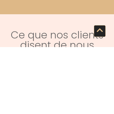
Ce que nos clients
disent de nous
Beaucoup d'écoute et de patience et
service rapide. J'aime beaucoup ma
nouvelle paire de lunettes et espère les
tenir plusieurs années
Emeline Desmet